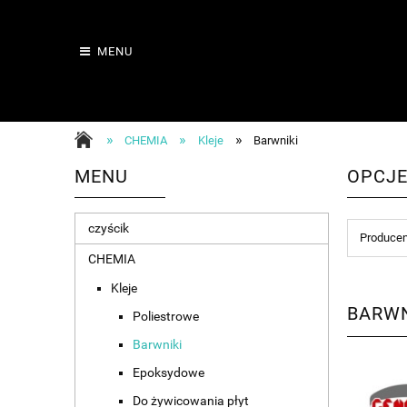
MENU
»
»
»
CHEMIA
Kleje
Barwniki
MENU
OPCJE
czyścik
Producen
CHEMIA
Kleje
BARWN
Poliestrowe
Barwniki
Epoksydowe
Do żywicowania płyt