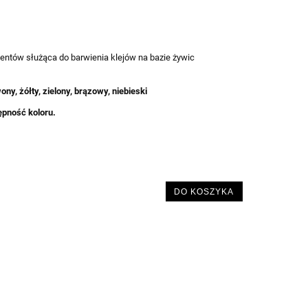
entów służąca do barwienia klejów na bazie żywic
ony, żółty, zielony, brązowy, niebieski
ępność koloru.
DO KOSZYKA