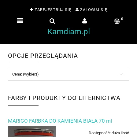
ZAREJESTRUJ SIĘ
ZALOGUJ SIĘ
Kamdiam.pl
OPCJE PRZEGLĄDANIA
Cena: (wybierz)
FARBY I PRODUKTY DO LITERNICTWA
MARIGO FARBKA DO KAMIENIA BIAŁA 70 ml
Dostępność:
duża ilość